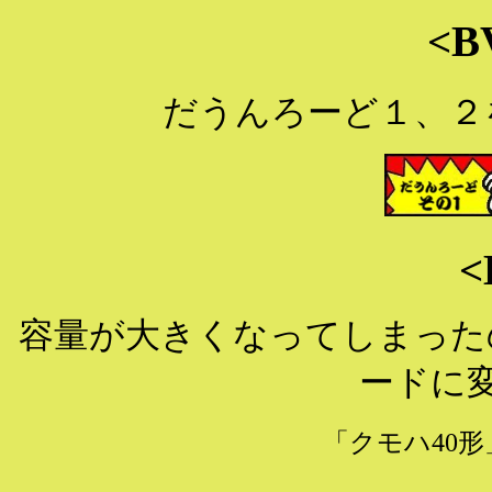
<B
だうんろーど１、２
<
容量が大きくなってしまったので
ードに
「クモハ40