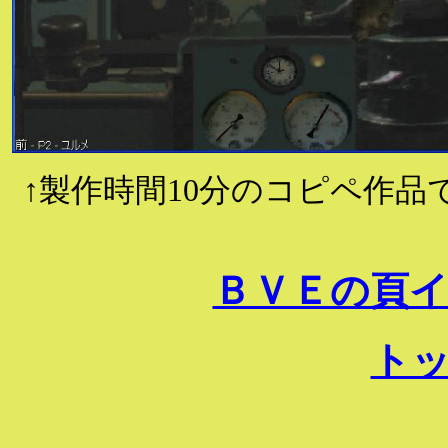
↑製作時間10分のコピペ作
ＢＶＥの頁
ト