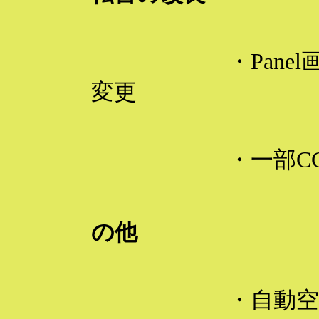
・Panel画像の解
変更
・一部CG
２
の他
・自動空気ブ