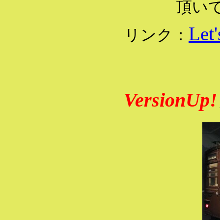
頂い
Let
リンク：
VersionUp!